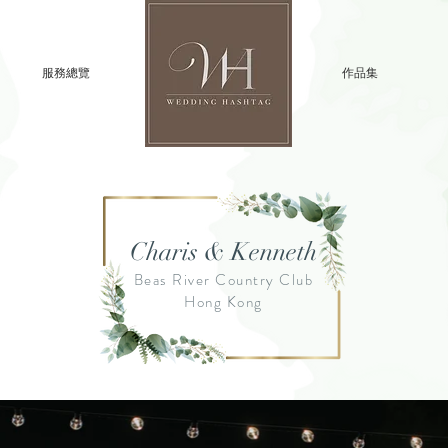
服務總覽
//
作品集
Charis & Kenneth
Beas River Country Club
Hong Kong